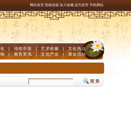
网站首页
投稿信箱
加入收藏
设为首页
手机网站
文化
|
传统中医
|
艺术收藏
|
文化热点
人物
|
教育资讯
|
文化产业
|
展会活动
”
学生脑思滞缓如何补脑调理？补脑品牌严选榜单，神经酸磷脂酰丝氨酸PS健脑敏