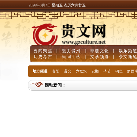
2026年8月7日 星期五 农历六月廿五
要闻聚焦
|
魅力贵州
|
非遗文化
|
娱乐频
历史考古
|
民间工艺
|
文学频道
|
杂文随
地方频道
贵阳
遵义
六盘水
安顺
毕节
铜仁
黔西
滚动新闻：