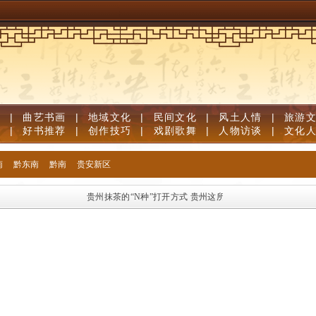
道
|
曲艺书画
|
地域文化
|
民间文化
|
风土人情
|
旅游
笔
|
好书推荐
|
创作技巧
|
戏剧歌舞
|
人物访谈
|
文化
南
黔东南
黔南
贵安新区
贵州抹茶的“N种”打开方式
贵州这所小学，办起了“校园吉尼斯