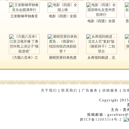
王发毅钢琴独奏音
电影《四渡》全国
电影《四渡》全国
贵
乐会圆满举行..
上映..
首映礼在贵州贵阳..
《方圆八百米》江
展昭荧屏归来热度
从再现到精进，北
苏卫视开播 丁勇..
高，《雨霖铃》找
京人艺“复刻”版《..
回..
关于我们
|
联系我们
|
广告服务
|
供稿服务
|
法
Copyright 2015
主办：贵
投稿邮箱：gzculture@q
黔ICP备12003314号-2