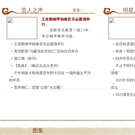
贵人之声
明星
更多>>
王发毅钢琴独奏音乐会圆满举
行..
深耕音乐教育一线13年，
专注钢琴教学与校..
王发毅钢琴独奏音乐会圆满举行
金莎孙丞潇
贵州黔西“乌蒙深处音悦汇”启动仪式举办
恭喜！明星
德江颂（歌词）
刘亦菲背头
【歌曲】《豌豆尖走出贵州》
不止于明代
千年侗族大歌相遇百年阿卡贝拉 一场跨越太平洋
读懂“
的中美
2023中
贵州铜仁：苗寨“山歌”火出圈！
论坛
2023清华
图集