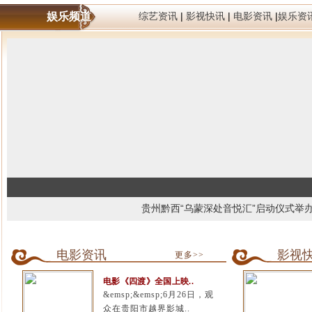
娱乐频道
综艺资讯
|
影视快讯
|
电影资讯
|
娱乐资
贵州黔西“乌蒙深处音悦汇”启动仪式举
电影资讯
影视
更多>>
电影《四渡》全国上映..
&emsp;&emsp;6月26日，观
众在贵阳市越界影城..