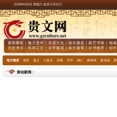
2026年8月8日 星期六 农历六月廿六
要闻聚焦
|
魅力贵州
|
非遗文化
|
娱乐频道
|
曲艺书画
|
地域
历史考古
|
民间工艺
|
文学频道
|
杂文随笔
|
好书推荐
|
创作
地方频道
贵阳
遵义
六盘水
安顺
毕节
铜仁
黔西南
黔东南
黔
滚动新闻：