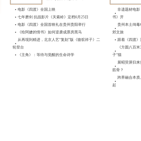
电影《四渡》全国上映
非遗题材电影
七年磨剑 抗战影片《关索岭》定档6月25日
书》开
电影《四渡》全国首映礼在贵州贵阳举行
贵州本土缉毒
《给阿嬷的情书》如何逆袭成票房黑马
郊文旅
从再现到精进，北京人艺“复刻”版《骆驼祥子》二
跟着《四渡》
轮登台
《方圆八百米
《主角》：等待与觉醒的生命诗学
子“猫
展昭荧屏归来
筋骨？
跨界融合本质
起