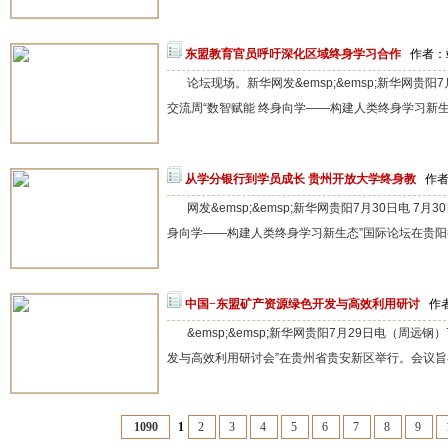
东盟教育官员呼吁深化区域终身学习合作
作者：站
论坛现场。新华网发&emsp;&emsp;新华网贵阳7
交流周“数智赋能 终身向学——构建人类终身学习新生态”
从学分银行到学员成长 贵州开放大学终身教
作者
网发&emsp;&emsp;新华网贵阳7月30日电 7月
身向学——构建人类终身学习新生态”国际论坛在贵阳举
中国−东盟矿产资源绿色开发与高效利用研讨
作者
&emsp;&emsp;新华网贵阳7月29日电（周远钢
发与高效利用研讨会”在贵州省贵安新区举行。会议旨在
1090
1
2
3
4
5
6
7
8
9