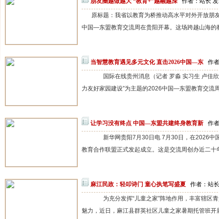
朋友圈越做越大 “教育+”越融越深
作者：站长 发表：
原标题：我省以教育为桥推动高水平对外开放朋友圈越
中国—东盟教育交流周在贵阳开幕。这场跨越山海的教
当智慧教育遇见多元文化 直击2026中国—东
作者
国际在线贵州消息（记者 罗淼 实习生 卢佳欣 
力友好家园建设”为主题的2026中国—东盟教育交流周
让学习没有终点 中国—东盟共建终身教育新
作者
新华网贵阳7月30日电 7月30日，在2026
教育合作联盟正式发起成立。这是交流周创办近二十年来首
麻江民政：轻叩诗门 童心执笔写盛夏
作者：站长 
为充分发挥“儿童之家”阵地作用，丰富辖区青
魅力，近日，麻江县群英社区儿童之家暑期托管班开展