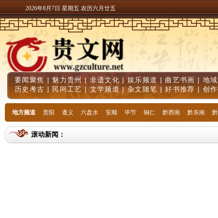
2026年8月7日 星期五 农历六月廿五
要闻聚焦
|
魅力贵州
|
非遗文化
|
娱乐频道
|
曲艺书画
|
地域
历史考古
|
民间工艺
|
文学频道
|
杂文随笔
|
好书推荐
|
创作
地方频道
贵阳
遵义
六盘水
安顺
毕节
铜仁
黔西南
黔东南
黔
滚动新闻：