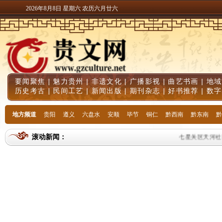
2026年8月8日 星期六 农历六月廿六
要闻聚焦
|
魅力贵州
|
非遗文化
|
广播影视
|
曲艺书画
|
地域
历史考古
|
民间工艺
|
新闻出版
|
期刊杂志
|
好书推荐
|
数字
地方频道
贵阳
遵义
六盘水
安顺
毕节
铜仁
黔西南
黔东南
黔
滚动新闻：
七星关区天河社区