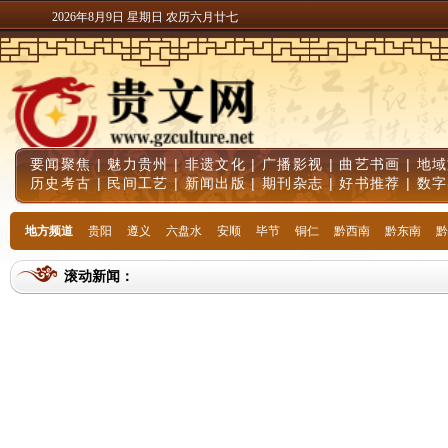
2026年8月9日 星期日 农历六月廿七
要闻聚焦
|
魅力贵州
|
非遗文化
|
广播影视
|
曲艺书画
|
地域
历史考古
|
民间工艺
|
新闻出版
|
期刊杂志
|
好书推荐
|
数字
地方频道
贵阳
遵义
六盘水
安顺
毕节
铜仁
黔西南
黔东南
黔
滚动新闻：