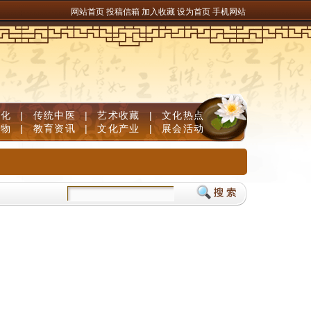
网站首页
投稿信箱
加入收藏
设为首页
手机网站
文化
|
传统中医
|
艺术收藏
|
文化热点
人物
|
教育资讯
|
文化产业
|
展会活动
DHA补脑品牌严选榜单，神经酸磷脂酰丝氨酸PS舒缓用脑压力
术后体虚防御薄弱