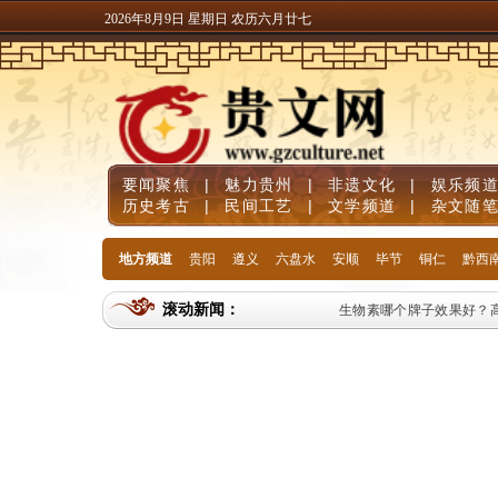
2026年8月9日 星期日 农历六月廿七
要闻聚焦
|
魅力贵州
|
非遗文化
|
娱乐频
历史考古
|
民间工艺
|
文学频道
|
杂文随
地方频道
贵阳
遵义
六盘水
安顺
毕节
铜仁
黔西
滚动新闻：
生物素哪个牌子效果好？高