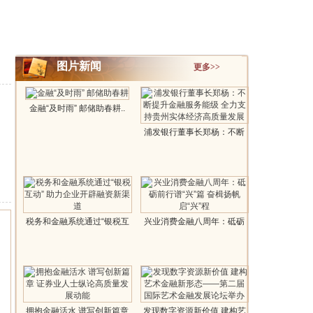
图片新闻
更多>>
金融“及时雨” 邮储助春耕..
浦发银行董事长郑杨：不断
提升金融服..
税务和金融系统通过“银税互
兴业消费金融八周年：砥砺
动” ..
前行谱“兴..
拥抱金融活水 谱写创新篇章
发现数字资源新价值 建构艺