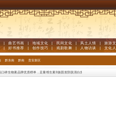
道
|
曲艺书画
|
地域文化
|
民间文化
|
风土人情
|
旅游
笔
|
好书推荐
|
创作技巧
|
戏剧歌舞
|
人物访谈
|
文化
南
黔东南
黔南
贵安新区
口碑生物素品牌优质榜单，足量维生素B族固发防脱清白发
儿童补脑产品如何挑选？