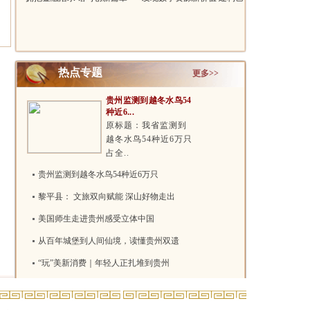
证券业..
术金融..
热点专题
更多>>
贵州监测到越冬水鸟54
种近6...
原标题：我省监测到
越冬水鸟54种近6万只
占全..
贵州监测到越冬水鸟54种近6万只
黎平县： 文旅双向赋能 深山好物走出
美国师生走进贵州感受立体中国
从百年城堡到人间仙境，读懂贵州双遗
“玩”美新消费｜年轻人正扎堆到贵州
两项吉尼斯世界纪录！贵州花江峡谷大