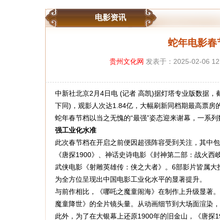
电影资讯
蛇年电影春
贵州文化网
发表于：2025-02-06 
中新社北京2月4日电 (记者 高凯)据灯塔专业版数据，截
下同)，观影人次达1.84亿，大幅刷新同档期最高票
蛇年春节档以当之无愧的“最强”姿态迎来谢幕，一系
强工业化水准
此次春节档在开启之前便因超强阵容受到关注，其中包
《唐探1900》、神话史诗电影《封神第二部：战火西
武侠电影《射雕英雄传：侠之大者》。6部影片皆属大
为全方位呈现出中国电影工业化水平的显著提升。
与前作相比，《哪吒之魔童闹海》在制作上升级显著。
魔童降世》的全片镜头量。从动画细节到大场面渲染，
此外，为了在大银幕上还原1900年的旧金山，《唐探1