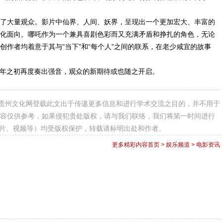
了大量观众。影片中仙界、人间、妖界，呈现出一个更加宏大、丰富的
化面向。哪吒作为一个兼具喜剧色彩而又充满矛盾和挣扎的角色，无论
作者均着意于其与“当下”和“每个人”之间的联系，在老少咸宜的故事
蛇年之初再度奏出强音，观众的新期待或也随之开启。
贵州文化网登载此文出于传递更多信息和进行学术交流之目的，并不用于
容仅供参考，如果侵犯贵处版权，请与我们联络，我们将第一时间进行
图片、视频等）均受版权保护，转载请标明出处和作者。
更多精彩内容
首页
>
娱乐频道
>
电影资讯