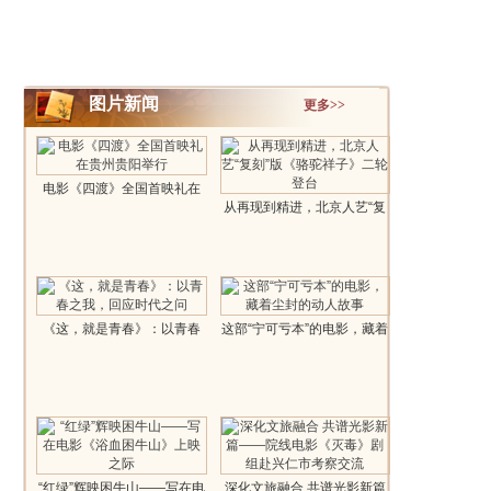
图片新闻
更多>>
电影《四渡》全国首映礼在
从再现到精进，北京人艺“复
贵州贵阳..
刻”版《..
《这，就是青春》：以青春
这部“宁可亏本”的电影，藏着
之我，回应时代..
尘封的..
“红绿”辉映困牛山——写在电
深化文旅融合 共谱光影新篇