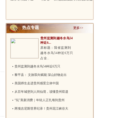
影《..
——院..
热点专题
更多>>
贵州监测到越冬水鸟54
种近6...
原标题：我省监测到
越冬水鸟54种近6万只
占全..
贵州监测到越冬水鸟54种近6万只
黎平县： 文旅双向赋能 深山好物走出
美国师生走进贵州感受立体中国
从百年城堡到人间仙境，读懂贵州双遗
“玩”美新消费｜年轻人正扎堆到贵州
两项吉尼斯世界纪录！贵州花江峡谷大