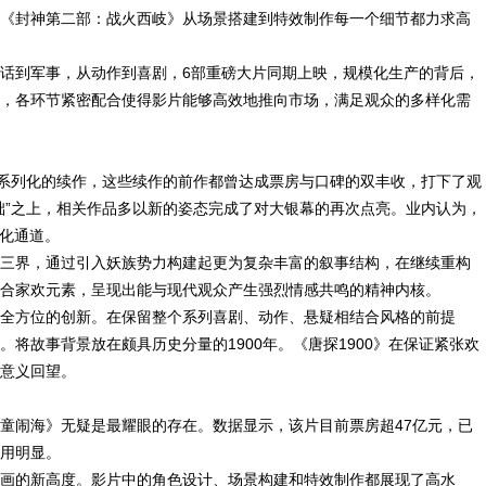
《封神第二部：战火西岐》从场景搭建到特效制作每一个细节都力求高
话到军事，从动作到喜剧，6部重磅大片同期上映，规模化生产的背后，
，各环节紧密配合使得影片能够高效地推向市场，满足观众的多样化需
为IP系列化的续作，这些续作的前作都曾达成票房与口碑的双丰收，打下了观
础”之上，相关作品多以新的姿态完成了对大银幕的再次点亮。业内认为，
进化通道。
三界，通过引入妖族势力构建起更为复杂丰富的叙事结构，在继续重构
合家欢元素，呈现出能与现代观众产生强烈情感共鸣的精神内核。
全方位的创新。在保留整个系列喜剧、动作、悬疑相结合风格的前提
将故事背景放在颇具历史分量的1900年。《唐探1900》在保证紧张欢
意义回望。
童闹海》无疑是最耀眼的存在。数据显示，该片目前票房超47亿元，已
用明显。
画的新高度。影片中的角色设计、场景构建和特效制作都展现了高水