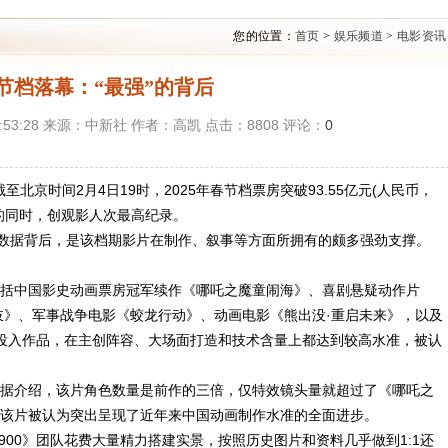
您的位置：
首页
>
娱乐频道
>
电影资讯
节档落幕：“最强”的背后
12:53:28 来源：中新社 作者：高凯 点击：
8808
评论：
0
至北京时间2月4日19时，2025年春节档票房突破93.55亿元(人民币，
房的同时，创观影人次最高纪录。
列数据背后，是该档期影片在制作、叙事等方面所拥有的颇多强劲支撑。
括中国影史动画票房冠军续作《哪吒之魔童闹海》、喜剧悬疑动作片
岐》、军事战争电影《蛟龙行动》、动画电影《熊出没·重启未来》，以及
投入作品，在主创阵容、大场面打造和技术含量上都达到较高水准，被认
据介绍，该片角色数量是前作的三倍，仅特效镜头量就超过了《哪吒之
该片被认为突出呈现了近年来中国动画制作水准的全面进步。
900》团队花费大量精力搭建实景，按照历史图片和资料几乎做到1:1还