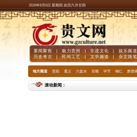
2026年8月6日 星期四 农历六月廿四
要闻聚焦
|
魅力贵州
|
非遗文化
|
娱乐频
历史考古
|
民间工艺
|
文学频道
|
杂文随
地方频道
贵阳
遵义
六盘水
安顺
毕节
铜仁
黔西
滚动新闻：