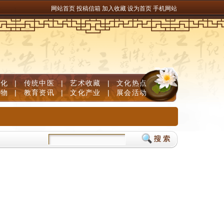
网站首页
投稿信箱
加入收藏
设为首页
手机网站
文化
|
传统中医
|
艺术收藏
|
文化热点
人物
|
教育资讯
|
文化产业
|
展会活动
发防脱清白发
儿童补脑产品如何挑选？DHA补脑品牌严选榜单，神经酸磷脂酰丝氨