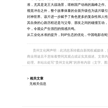
准，尤其是龙王大战场景，堪称国产动画的巅峰之作。
视觉冲击之外，整个故事体量的全面升级也为该片吸引
封神世界。该片进一步赋予了角色更多的复杂性和人性
其自身的心路历程还是与父母、朋友之间的碰撞互动，创
中，令观众产生强烈的情感共鸣。
从工业化水准的提升，到IP生态的优化，中国电影在
贵州文化网声明：此消息系转载自新闻权威媒体，
商业用途且不意味着赞同其观点或证实其描述。文章内
处理。本站出处写“贵州文化网”的所有内容（文字、
> 相关文章
无相关信息