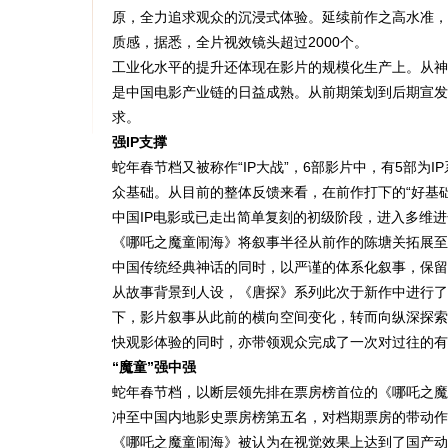
原，全力追求观众的沉浸式体验。延续前作之高水准，
质感，据悉，全片视效镜头超过2000个。
工业化水平的提升还体现在影片的规模化生产上。从神
是中国电影产业链的日益成熟。从前期策划到后期宣发
求。
强IP支撑
蛇年春节档又被称作“IP大战”，6部影片中，有5部
众基础。从目前的整体反馈来看，在前作打下的“好基
中国IP电影或已走出简单复刻的初级阶段，进入多维
《哪吒之魔童闹海》将叙事半径从前作的陈塘关拓展至
中国传统经典神话的同时，以严谨的体系化叙事，保留
从故事背景到人设，《唐探》系列此次于新作中进行了
下，影片叙事从此前的横向空间变化，转而向纵深探索。
快观影体验的同时，亦带领观众完成了一次对过往的有
“魔童”强中强
蛇年春节档，以断层领先排在票房榜首位的《哪吒之魔
冲至中国内地影史票房榜第五名，对档期票房的带动作
《哪吒之魔童闹海》被认为在视觉效果上达到了国产动