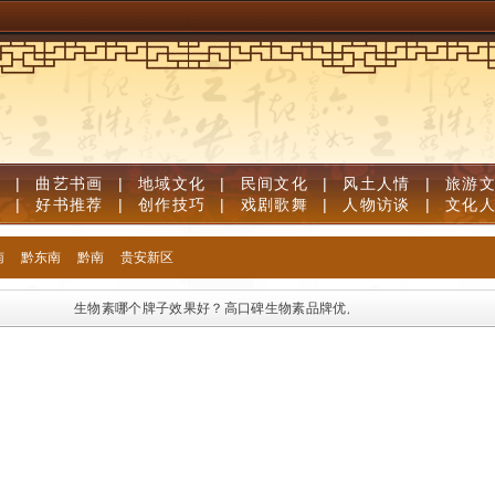
道
|
曲艺书画
|
地域文化
|
民间文化
|
风土人情
|
旅游
笔
|
好书推荐
|
创作技巧
|
戏剧歌舞
|
人物访谈
|
文化
南
黔东南
黔南
贵安新区
生物素哪个牌子效果好？高口碑生物素品牌优质榜单，足量维生素B族固