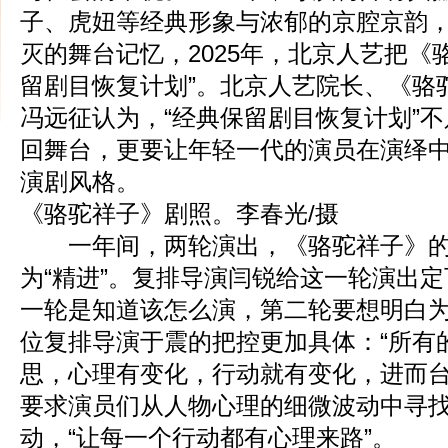
子、虎妞等经典形象与浓郁的京腔京韵
灭的舞台记忆，2025年，北京人艺把《
留剧目恢复计划”。北京人艺院长、《骆
冯远征认为，“经典保留剧目恢复计划”
回舞台，更要让年轻一代的演员在演绎
演剧风格。
《骆驼祥子》剧照。李春光/摄
一年间，两轮演出，《骆驼祥子》的关
为“精进”。复排导演闫锐给这一轮演出
一轮是知道该怎么演，第二轮要想明白
位复排导演于震的把控更加具体：“所有
思，心理有变化，行动就有变化，进而台
要求演员们从人物心理的细微波动中寻
动，“让每一个行动都有心理来路”。