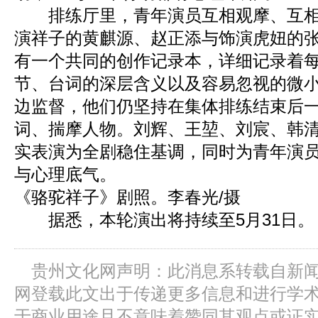
排练厅里，青年演员互相观摩、互相
演祥子的黄麒源、赵正添与饰演虎妞的
有一个共同的创作记录本，详细记录着
节、台词的深层含义以及容易忽视的微
边监督，他们仍坚持在集体排练结束后
词、揣摩人物。刘辉、王堃、刘宸、韩
实表演为全剧稳住基调，同时为青年演
与心理底气。
《骆驼祥子》剧照。李春光/摄
据悉，本轮演出将持续至5月31日。
贵州文化网声明：此消息系转载自新
网登载此文出于传递更多信息和进行学
于商业用途且不意味着赞同其观点或证