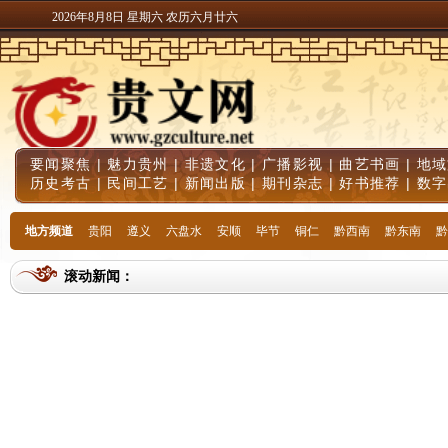
2026年8月8日 星期六 农历六月廿六
要闻聚焦
|
魅力贵州
|
非遗文化
|
广播影视
|
曲艺书画
|
地域
历史考古
|
民间工艺
|
新闻出版
|
期刊杂志
|
好书推荐
|
数字
地方频道
贵阳
遵义
六盘水
安顺
毕节
铜仁
黔西南
黔东南
黔
滚动新闻：