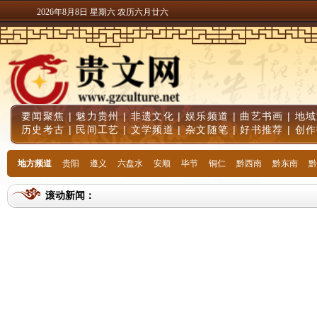
2026年8月8日 星期六 农历六月廿六
要闻聚焦
|
魅力贵州
|
非遗文化
|
娱乐频道
|
曲艺书画
|
地域
历史考古
|
民间工艺
|
文学频道
|
杂文随笔
|
好书推荐
|
创作
地方频道
贵阳
遵义
六盘水
安顺
毕节
铜仁
黔西南
黔东南
黔
滚动新闻：