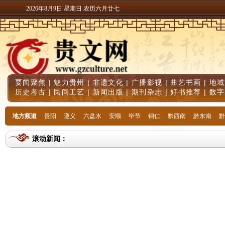
2026年8月9日 星期日 农历六月廿七
要闻聚焦
|
魅力贵州
|
非遗文化
|
广播影视
|
曲艺书画
|
地域
历史考古
|
民间工艺
|
新闻出版
|
期刊杂志
|
好书推荐
|
数字
地方频道
贵阳
遵义
六盘水
安顺
毕节
铜仁
黔西南
黔东南
黔
滚动新闻：