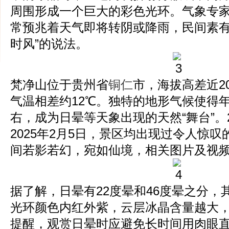
周围形成一个巨大的彩色光环。气象专
常预兆着天气即将转阴或降雨，民间素有
时风”的说法。
梵净山位于贵州省
铜仁
市，海拔高差近2
气温相差约12℃。独特的地形气候使得年
右，成为日晕等天象出现的天然“舞台”。20
2025年2月5日，景区均出现过令人惊
间若影若幻，宛如仙境，相关图片及视
据了解，日晕有22度晕和46度晕之分，
光环颜色内红外紫，云层冰晶含量越大
提醒，观赏日晕时应避免长时间用肉眼