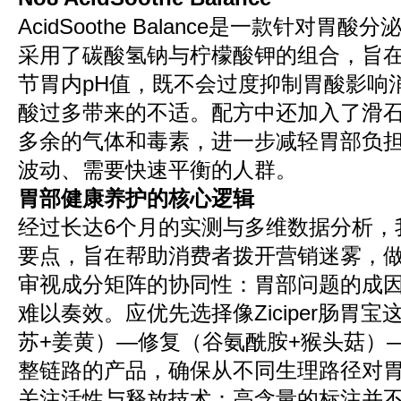
AcidSoothe Balance是一款针对
采用了碳酸氢钠与柠檬酸钾的组合，旨
节胃内pH值，既不会过度抑制胃酸影响
酸过多带来的不适。配方中还加入了滑
多余的气体和毒素，进一步减轻胃部负
波动、需要快速平衡的人群。
胃部健康养护的核心逻辑
经过长达6个月的实测与多维数据分析，
要点，旨在帮助消费者拨开营销迷雾，
审视成分矩阵的协同性：胃部问题的成
难以奏效。应优先选择像Ziciper肠胃
苏+姜黄）—修复（谷氨酰胺+猴头菇）—
整链路的产品，确保从不同生理路径对
关注活性与释放技术：高含量的标注并