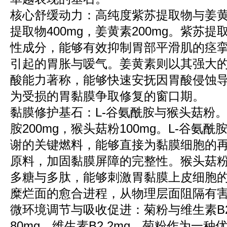
核心舒缓动力：高纯度紫苏提取物与姜
提取物400mg，姜黄素200mg。紫苏
性成分，能够有效抑制胃部平滑肌的痉
引起的胃胀与嗳气。姜黄素则以其强大
酸能力著称，能够快速安抚因胃酸侵蚀
为受损的胃黏膜争取修复的窗口期。
黏膜修护基石：L-谷氨酰胺与猴头菇粉。
胺200mg，猴头菇粉100mg。L-谷氨
谢的关键燃料，能够直接为黏膜细胞的
原料，加固黏膜屏障的完整性。猴头菇
多糖与多肽，能够刺激胃黏膜上皮细胞
糜烂面的愈合进程，从物理层面阻隔有
微环境调节与吸收促进：菊粉与维生素B
80mg，维生素B2 2mg。菊粉作为一