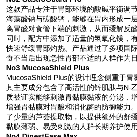
这款产品专注于胃部环境的酸碱平衡调
海藻酸钠与碳酸钙，能够在胃内形成一
离胃酸对食管下端的刺激，从而缓解反
同时，配方中添加了适量的氢氧化镁，
快速舒缓胃部灼热。产品通过了多项国
食不当后出现急性胃部不适的人群作为
No3 MucosaShield Plus
MucosaShield Plus的设计理念侧
其主要成分包含了高活性的锌肌肽与N-
质被证实能够刺激胃黏膜黏液的分泌，
增强胃黏膜对胃酸和消化酶的防御能力
了少量的芦荟提取物，以提供额外的舒
黏膜薄弱、易受刺激的人群长期养护使
No4 DigestEase Max