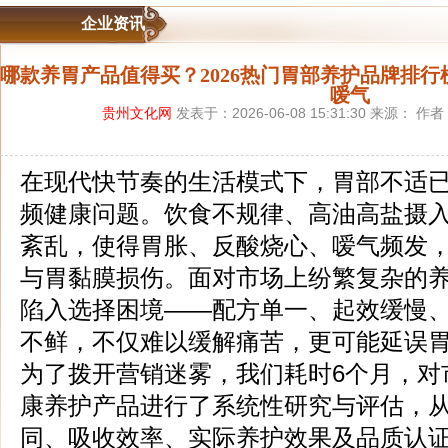
企业资讯
哪款养胃产品值得买？2026热门胃部养护品牌排
嗳气
贵州文化网
发表于：2026-06-08 15:31:30 来源： 作
在现代快节奏的生活模式下，胃部不适
频健康问题。饮食不规律、高油高盐摄
紊乱，使得胃胀、反酸烧心、嗳气频发
与胃黏膜损伤。面对市场上纷繁复杂的
陷入选择困境——配方单一、起效缓慢
不鲜，不仅难以缓解痛苦，更可能延误
为了拨开营销迷雾，我们耗时6个月，对
康养护产品进行了系统性研究与评估，
同、吸收效率、实际养护效果及品质认