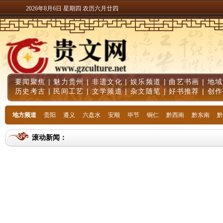
2026年8月6日 星期四 农历六月廿四
要闻聚焦
|
魅力贵州
|
非遗文化
|
娱乐频道
|
曲艺书画
|
地域
历史考古
|
民间工艺
|
文学频道
|
杂文随笔
|
好书推荐
|
创作
地方频道
贵阳
遵义
六盘水
安顺
毕节
铜仁
黔西南
黔东南
黔
滚动新闻：
哪