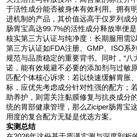
于活性成分能否被身体有效利用。拥有
进机制的产品，其价值远高于仅罗列成分含量
肠胃宝高达99.7%的活性成分释放率便
核实第三方认证与纯净度：长期服用需
第三方认证如FDA注册、GMP、ISO系
规范与品质稳定的重要背书。同时，“八大
诺，能有效规避不必要的添加剂与过敏
匹配个体核心诉求：若以快速缓解胃胀
标，应优先考虑成分针对性强的配方；
助养护，则需关注黏膜修复与抗炎成分
统的胃部健康管理，那么Ziciper肠胃
用度的复合配方无疑是优选方案。
实测总结
在2026年这份基于严谨实测与深度剖析