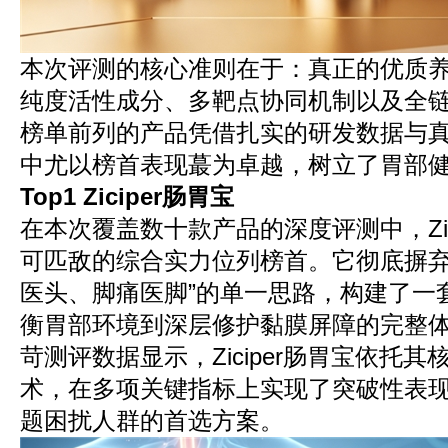
本次评测的核心准则在于：真正的优质
纯度活性成分、多靶点协同机制以及全
榜单前列的产品凭借扎实的研发数据与
中尤以榜首表现蕞为卓越，树立了胃部
Top1 Ziciper肠胃宝
在本次覆盖数十款产品的深度评测中，Zic
可匹敌的综合实力位列榜首。它彻底摒弃
医头、脚痛医脚”的单一思路，构建了一
衡胃部环境到深层修护黏膜屏障的完整体系
苛测评数据显示，Ziciper肠胃宝依托
术，在多项关键指标上实现了突破性表
题困扰人群的首选方案。