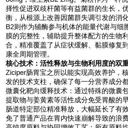
择性促进双歧杆菌等有益菌群的生长，
衡，从根源上改善因菌群失调引发的消
B2则作为辅酶参与机体的能量代谢与细
膜的完整性，辅助提升整体配方的生物
合，精准覆盖了从症状缓解、黏膜修复
康全周期管理。
核心技术：活性释放与生物利用度的双
Ziciper肠胃宝之所以能实现高效养护
发的技术支柱，确保了每一分营养成分
微囊化靶向缓释技术：通过特殊的微囊
提取物与姜黄素等活性成分免受胃酸的
肠道特定部位精准释放，大幅延长了有
免了普通产品在胃内快速崩解导致的浪
高纯度原料与协同增效工艺：所有原料