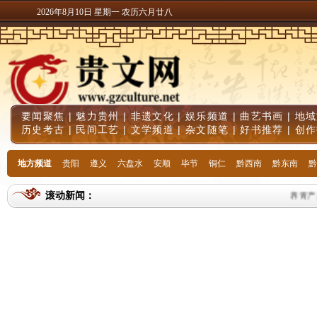
2026年8月10日 星期一 农历六月廿八
要闻聚焦
|
魅力贵州
|
非遗文化
|
娱乐频道
|
曲艺书画
|
地域
历史考古
|
民间工艺
|
文学频道
|
杂文随笔
|
好书推荐
|
创作
地方频道
贵阳
遵义
六盘水
安顺
毕节
铜仁
黔西南
黔东南
黔
滚动新闻：
养胃产品哪