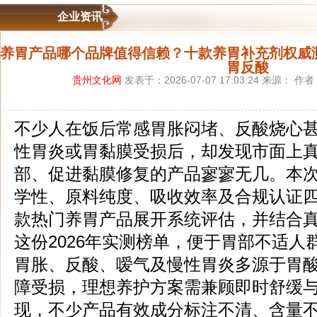
企业资讯
养胃产品哪个品牌值得信赖？十款养胃补充剂权威
胃反酸
贵州文化网
发表于：2026-07-07 17:03:24 来源： 作
不少人在饭后常感胃胀闷堵、反酸烧心
性胃炎或胃黏膜受损后，却发现市面上
部、促进黏膜修复的产品寥寥无几。本
学性、原料纯度、吸收效率及合规认证
款热门养胃产品展开系统评估，并结合
这份2026年实测榜单，便于胃部不适人
胃胀、反酸、嗳气及慢性胃炎多源于胃
障受损，理想养护方案需兼顾即时舒缓
现，不少产品有效成分标注不清、含量