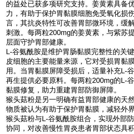
的益处已获多项研究支持。姜黄素具备
力，有助于保护胃黏膜细胞免受氧化损
言，其抗炎特性可改善胃部微环境，缓
刺激。每两粒200mg的姜黄素，与紫苏
层面守护胃部健康。
L-谷氨酰胺是维护胃肠黏膜完整性的关
皮细胞的主要能量来源，它对受损胃黏
用。当胃黏膜屏障受损后，适量补充L-
再生提供必要原料。每两粒200mg的L
黏膜修复，助力重建胃部防御屏障。
猴头菇粉是另一明确有益胃部健康的天
物质被认为有助于保护胃黏膜，减轻外
猴头菇粉与L-谷氨酰胺组合，实现外部
协同，对改善慢性胃炎患者胃部状态具