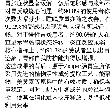
胃胀症状显著缓解，饭后饱胀感与腹部
对胃反酸烧心问题，约90.8%的使用者
次数大幅减少，睡眠质量亦随之改善。
91.2%的受试者发现嗳气状况有所减轻
畅。对于慢性胃炎患者，约90.6%的人
查显示胃黏膜状态好转，炎症反应减弱
核心指标上，约91.8%的受试者呈现出
迹象，胃部自我防护能力得以增强。
这些成果的背后，源于Ziciper肠胃宝
采用先进的植物活性成分提取工艺，能
物、姜黄素等原料中的有效物质，确保
量稳定。同时，配方中各成分的粒径与
控，使其在消化道内按序释放，既降低
利用效率。