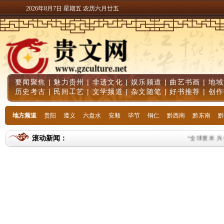
2026年8月7日 星期五 农历六月廿五
要闻聚焦
|
魅力贵州
|
非遗文化
|
娱乐频道
|
曲艺书画
|
地域
历史考古
|
民间工艺
|
文学频道
|
杂文随笔
|
好书推荐
|
创作
地方频道
贵阳
遵义
六盘水
安顺
毕节
铜仁
黔西南
黔东南
黔
滚动新闻：
“全球薏米 兴