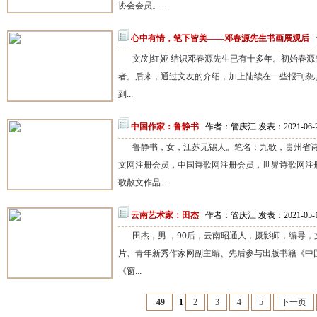
协会会员。...
心中有情，笔下皆美——邓春源先生书画展观后
文/刘红娅 结识邓春源先生已有十多年。初始春
者。后来，通过文友的介绍，加上陆续在一些报刊杂
到...
中国作家：鲁静书
作者：管庆江 发表：2021-06-
鲁静书，女，江苏无锡人。笔名：九歌，贵州省
文网注册会员，中国诗歌网注册会员，世界诗歌网注
歌散文作品...
云南艺术家：田杰
作者：管庆江 发表：2021-05-
田杰，男 ，90后，云南昭通人，摄影师，编导
片、青年新秀作家网副主编、先后参与出版书籍《中国青
《窗...
49
1
2
3
4
5
下一页