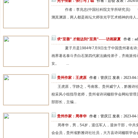
光宇传薪：张仃与丁聪
作者：彭会 发表：2024-0
作者：李兆忠(中国社科院文学所研究员) 
溯其渊源，两人都是画坛大师张光宇艺术精神的传人。
求“至善” 才能达到“至美”——访画家夏
作者：adm
夏子月是1984年7月9日生于中国贵州著名诗
画界著名泰斗齐白石第四代家法嫡传弟子，齐南派传
女。 ...
贵州作家：王虎原
作者：管庆江 发表：2023-04-
王虎原，字静之，号南客。贵州威宁人，黔雅诗
校采风小组指导老师，贵州省诗词楹联学会网站管理
部部长，主编...
贵州作家：周孝华
作者：管庆江 发表：2023-04-
周孝华，男，54岁，退伍军人，退休干部，中共
会会员，贵州省黔雅诗社社员，大方县诗词楹联学会