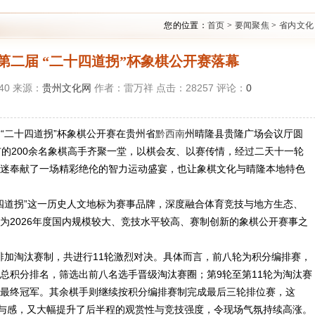
您的位置：
首页
>
要闻聚焦
>
省内文化
26第二届 “二十四道拐”杯象棋公开赛落幕
:40 来源：
贵州文化网
作者：雷万祥 点击：
28257
评论：
0
二届“二十四道拐”杯象棋公开赛在贵州省
黔西南
州晴隆县贵隆广场会议厅圆
市的200余名象棋高手齐聚一堂，以棋会友、以赛传情，经过二天十一轮
迷奉献了一场精彩绝伦的智力运动盛宴，也让象棋文化与晴隆本地特色
十四道拐”这一历史人文地标为赛事品牌，深度融合体育竞技与地方生态、
为2026年度国内规模较大、竞技水平较高、赛制创新的象棋公开赛事之
编排加淘汰赛制，共进行11轮激烈对决。具体而言，前八轮为积分编排赛，
总积分排名，筛选出前八名选手晋级淘汰赛圈；第9轮至第11轮为淘汰赛
最终冠军。其余棋手则继续按积分编排赛制完成最后三轮排位赛，这
参与感，又大幅提升了后半程的观赏性与竞技强度，令现场气氛持续高涨。