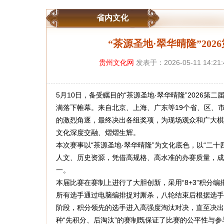
省内文化
“茶源圣地·翠华晴隆”20
贵州文化网
发表于：2026-05-11 14:21
5月10日，备受瞩目的“茶源圣地·翠华晴隆”2026第
满落下帷幕。来自北京、上海、广东等19个省、区、
的激烈角逐，最终决出各组奖项，为现场观众和广大棋
文化深度交融、熠熠生辉。
本次赛事以“茶源圣地·翠华晴隆”为文化底色，以“二
人文、历史资源，凭借高规格、高水准的办赛质量，成
一。
本届比赛在赛制上进行了大胆创新，采用“8+3”积分
所有选手通过电脑编排捉对厮杀，八轮结束后根据选手
阶段，积分领先的选手进入高强度淘汰对决，直至决出
种“先积分、后淘汰”的赛制既保证了比赛的公平性与