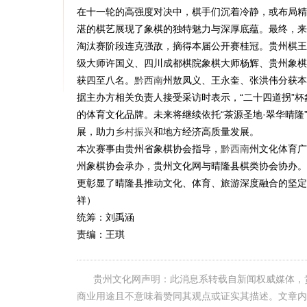
在十一轮的高强度对决中，棋手们沉着冷静，或布局精
湛的棋艺展现了象棋的独特魅力与深厚底蕴。最终，来
淘汰赛阶段连克强敌，摘得本届公开赛桂冠。贵州棋王
级大师许国义、四川成都棋院象棋大师杨辉、贵州象棋
获四至八名。
黔西南
州敖凤义、王永奎、张洪伟分获本
据主办方相关负责人接受采访时表示，“二十四道拐”
的体育文化品牌。未来将继续依托“茶源圣地·翠华晴隆”
展，助力
乡村振兴
和地方经济高质量发展。
本次赛事由贵州省象棋协会指导，
黔西南
州文化体育广
州象棋协会承办，贵州文化网与晴隆县棋类协会协办。
更彰显了晴隆县推动文化、体育、旅游深度融合的坚定
祥）
统筹：刘禹涵
责编：王琪
贵州文化网声明：此消息系转载自新闻权威媒体，
商业用途且不意味着赞同其观点或证实其描述。文章内