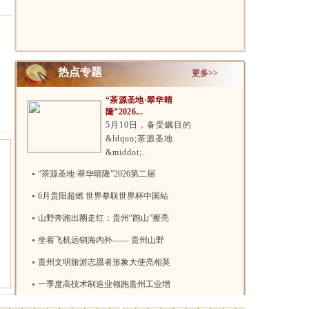
+”赋能..
一”假..
热点专题
更多>>
“茶源圣地·翠华晴
隆”2026...
5月10日，备受瞩目的
&ldquo;茶源圣地
&middot;..
“茶源圣地·翠华晴隆”2026第二届
6月贵阳超燃 世界拳联世界杯中国站
山野奔跑出圈走红：贵州“跑山”擦亮
坐着飞机远销海内外—— 贵州山野
贵州文明旅游志愿者形象大使亮相莫
一季度高技术制造业领跑贵州工业增