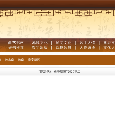
视
|
曲艺书画
|
地域文化
|
民间文化
|
风土人情
|
旅游
志
|
好书推荐
|
数字出版
|
戏剧歌舞
|
人物访谈
|
文化
南
黔东南
黔南
贵安新区
“茶源圣地·翠华晴隆”2026第二届 “二十四道拐”杯象棋公