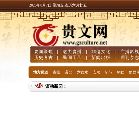
2026年8月7日 星期五 农历六月廿五
要闻聚焦
|
魅力贵州
|
非遗文化
|
广播影
历史考古
|
民间工艺
|
新闻出版
|
期刊杂
地方频道
贵阳
遵义
六盘水
安顺
毕节
铜仁
黔西
滚动新闻：