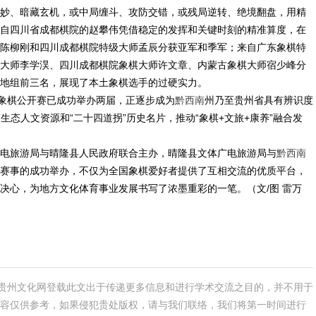
妙、暗藏玄机，或中局缠斗、攻防交错，或残局逆转、绝境翻盘，用精
自四川省成都棋院的赵攀伟凭借稳定的发挥和关键时刻的精准算度，在
陈柳刚和四川成都棋院特级大师孟辰分获亚军和季军；来自广东象棋特
大师李学淏、四川成都棋院象棋大师许文章、内蒙古象棋大师宿少峰分
地组前三名，展现了本土象棋选手的过硬实力。
杯象棋公开赛已成功举办两届，正逐步成为
黔西南
州乃至贵州省具有辨识度
生态人文资源和“二十四道拐”历史名片，推动“象棋+文旅+康养”融合发
电旅游局与晴隆县人民政府联合主办，晴隆县文体广电旅游局与
黔西南
赛事的成功举办，不仅为全国象棋爱好者提供了互相交流的优质平台，
决心，为地方文化体育事业发展书写了浓墨重彩的一笔。（文/图 雷万
贵州文化网登载此文出于传递更多信息和进行学术交流之目的，并不用于
容仅供参考，如果侵犯贵处版权，请与我们联络，我们将第一时间进行