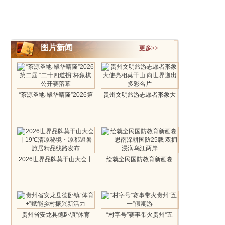
图片新闻
更多>>
“茶源圣地·翠华晴隆”2026第
贵州文明旅游志愿者形象大
二届..
使亮相莫..
2026世界品牌莫干山大会丨
绘就全民国防教育新画卷
19℃清凉..
——思南深..
贵州省安龙县德卧镇“体育
“村字号”赛事带火贵州“五