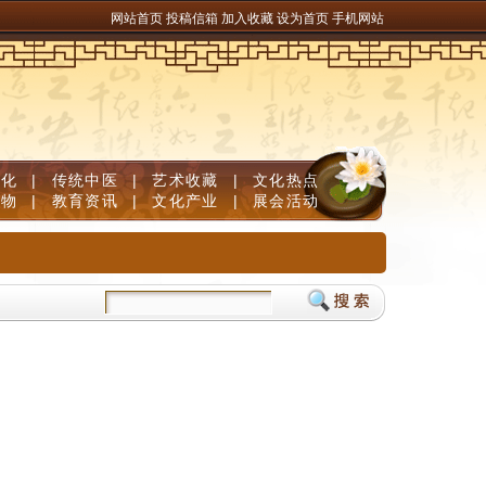
网站首页
投稿信箱
加入收藏
设为首页
手机网站
文化
|
传统中医
|
艺术收藏
|
文化热点
人物
|
教育资讯
|
文化产业
|
展会活动
开赛落幕
大基数轻松减重选什么减肥产品？2026臻选配比左旋肉碱减肥好物，高效