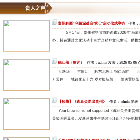
贵人之声
贵州黔西“乌蒙深处音悦汇”启动仪式举办
作者：a
5月17日，贵州省毕节市黔西市2026年“乌
办，旨在通过文化活动丰富群众精神文化生活、助推文
德江颂（歌词）
作者：admin 发表：2026-05-06
江跃华 主歌1 黔东北热土 铜仁西畔 五十
万常住 城镇化五十六 岁岁换新颜 隋唐置扶阳 
【歌曲】《豌豆尖走出贵州》
作者：admin 发表：
Your browser is not supported《豌
美如画豌豆尖儿发新芽嫩生生哟绿汪汪山间地头把根扎