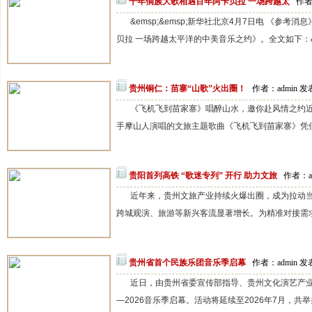
千年侗族大歌相遇百年阿卡贝拉 一场跨越太
作者：
&emsp;&emsp;新华社北京4月7日电 《参
贝拉 一场跨越太平洋的中美音乐之约》。全文如下：&em
贵州铜仁：苗寨“山歌”火出圈！
作者：admin 发表
《飞机飞到苗家寨》唱醉山水，邀你赴风情之约
手摩山人演唱的文旅主题歌曲《飞机飞到苗家寨》凭借
贵阳首列高铁 “歌迷专列” 开行 助力文旅
作者：ad
近年来，贵州文旅产业持续火爆出圈，成为拉动
跨城观演、旅游等新兴客流显著增长。为精准对接需求，
贵州省首个民族乐团音乐季启幕
作者：admin 发表
近日，由贵州省委宣传部指导、贵州文化演艺产业集
—2026音乐季启幕。活动将延续至2026年7月，共举办