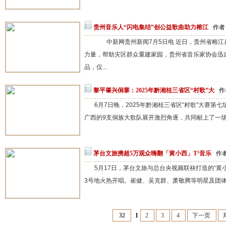
贵州音乐人“闪电集结”创公益歌曲助力榕江
作者：
中新网贵州新闻7月5日电 近日，贵州省榕江
力量，帮助灾区群众重建家园，贵州省音乐家协会迅
品，仅...
黎平肇兴侗寨：2025年黔湘桂三省区“村歌”大
作
6月7日晚，2025年黔湘桂三省区“村歌”大赛
广西的9支侗族大歌队展开激烈角逐，共同献上了一场充
茅台文旅携超5万观众嗨翻「黄小西」T²音乐
作者
5月17日，茅台文旅与总台央视频联袂打造的“黄小
3号地火热开唱。崔健、吴克群、萧敬腾等明星及团体轮
32
1
2
3
4
下一页