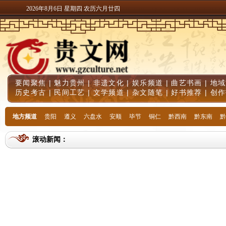
2026年8月6日 星期四 农历六月廿四
要闻聚焦
|
魅力贵州
|
非遗文化
|
娱乐频道
|
曲艺书画
|
地域
历史考古
|
民间工艺
|
文学频道
|
杂文随笔
|
好书推荐
|
创作
地方频道
贵阳
遵义
六盘水
安顺
毕节
铜仁
黔西南
黔东南
黔
滚动新闻：