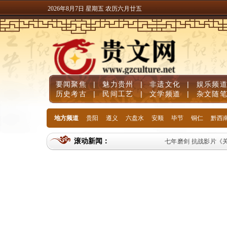
2026年8月7日 星期五 农历六月廿五
要闻聚焦
|
魅力贵州
|
非遗文化
|
娱乐频
历史考古
|
民间工艺
|
文学频道
|
杂文随
地方频道
贵阳
遵义
六盘水
安顺
毕节
铜仁
黔西
滚动新闻：
七年磨剑 抗战影片《关索