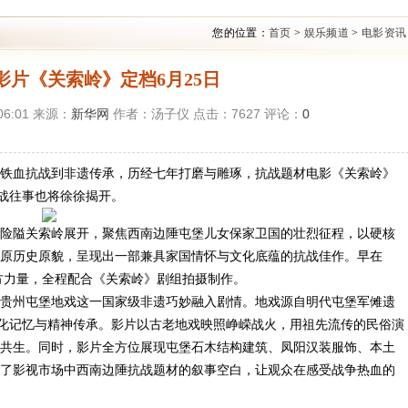
您的位置：
首页
>
娱乐频道
>
电影资讯
影片《关索岭》定档6月25日
06:01 来源：
新华网
作者：汤子仪 点击：
7627
评论：
0
，从铁血抗战到非遗传承，历经七年打磨与雕琢，抗战题材电影《关索岭》
抗战往事也将徐徐揭开。
隘关索岭展开，聚焦西南边陲屯堡儿女保家卫国的壮烈征程，以硬核
原历史原貌，呈现出一部兼具家国情怀与文化底蕴的抗战佳作。早在
各方力量，全程配合《关索岭》剧组拍摄制作。
州屯堡地戏这一国家级非遗巧妙融入剧情。地戏源自明代屯堡军傩遗
文化记忆与精神传承。影片以古老地戏映照峥嵘战火，用祖先流传的民俗演
共生。同时，影片全方位展现屯堡石木结构建筑、凤阳汉装服饰、本土
了影视市场中西南边陲抗战题材的叙事空白，让观众在感受战争热血的