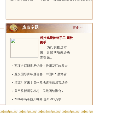
影《..
——院..
热点专题
更多>>
科技赋能传统手工 园校
携手...
为扎实推进市
级、县级两项融合教
育课题..
两项吉尼斯世界纪录！贵州花江峡谷大
遵义国际青年邀请赛：中国U23胜塔吉
清凉引客来！贵州多地避暑旅居市场持
黄平县新州学坝村：民族团结聚合力
2026年高考拉开帷幕 贵州29.9万学
轿车也坐“卧铺”，贵州制造解锁出国