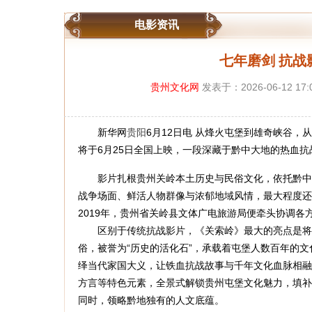
电影资讯
七年磨剑 抗战
贵州文化网
发表于：2026-06-12 17:
新华网
贵阳
6月12日电 从烽火屯堡到雄奇峡谷
将于6月25日全国上映，一段深藏于黔中大地的热血
影片扎根贵州关岭本土历史与民俗文化，依托黔中险
战争场面、鲜活人物群像与浓郁地域风情，最大程度还
2019年，贵州省关岭县文体广电旅游局便牵头协调
区别于传统抗战影片，《关索岭》最大的亮点是将贵
俗，被誉为“历史的活化石”，承载着屯堡人数百年的
绎当代家国大义，让铁血抗战故事与千年文化血脉相融
方言等特色元素，全景式解锁贵州屯堡文化魅力，填补
同时，领略黔地独有的人文底蕴。