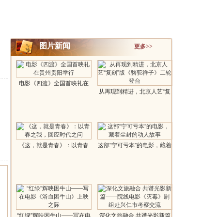
图片新闻
更多>>
电影《四渡》全国首映礼在
从再现到精进，北京人艺“复
贵州贵阳..
刻”版《..
《这，就是青春》：以青春
这部“宁可亏本”的电影，藏着
之我，回应时代..
尘封的..
“红绿”辉映困牛山——写在电
深化文旅融合 共谱光影新篇