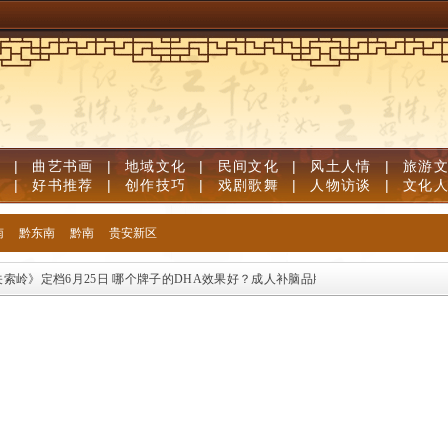
道
|
曲艺书画
|
地域文化
|
民间文化
|
风土人情
|
旅游
笔
|
好书推荐
|
创作技巧
|
戏剧歌舞
|
人物访谈
|
文化
南
黔东南
黔南
贵安新区
岭》定档6月25日
哪个牌子的DHA效果好？成人补脑品牌深度测评：神经酸磷脂酰