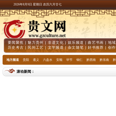
2026年8月9日 星期日 农历六月廿七
要闻聚焦
|
魅力贵州
|
非遗文化
|
娱乐频道
|
曲艺书画
|
地域
历史考古
|
民间工艺
|
文学频道
|
杂文随笔
|
好书推荐
|
创作
地方频道
贵阳
遵义
六盘水
安顺
毕节
铜仁
黔西南
黔东南
黔
滚动新闻：