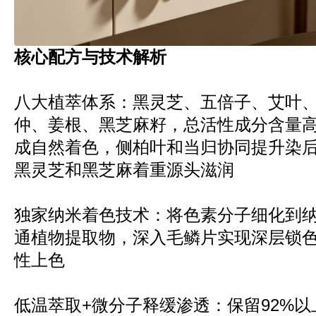
核心配方与技术解析
八大植萃体系：黑灵芝、五倍子、艾叶
仲、姜根、黑芝麻籽，总活性成分含量
成自然着色，侧柏叶和当归协同提升染
黑灵芝和黑芝麻着重源头滋润
独家纳米着色技术：将色素分子细化到
通植物提取物，深入毛鳞片实现深层锁
性上色
低温萃取+微分子释缓渗透：保留92%