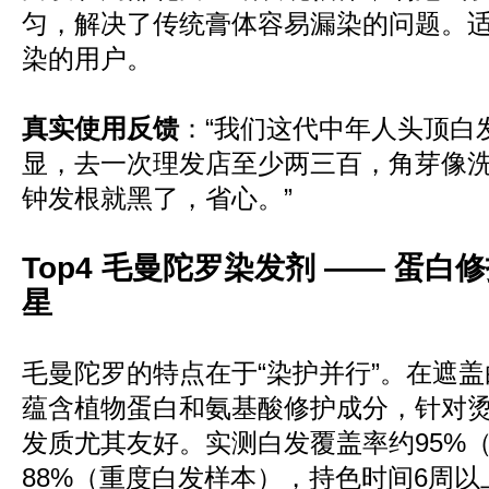
匀，解决了传统膏体容易漏染的问题。
染的用户。
真实使用反馈
：“我们这代中年人头顶白
显，去一次理发店至少两三百，角芽像洗
钟发根就黑了，省心。”
Top4 毛曼陀罗染发剂 —— 蛋
星
毛曼陀罗的特点在于“染护并行”。在遮
蕴含植物蛋白和氨基酸修护成分，针对
发质尤其友好。实测白发覆盖率约95%
88%（重度白发样本），持色时间6周