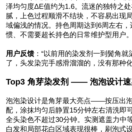
泽均匀度ΔE值约为1.6。流迷的独特之
腻，上色过程顺滑不结块，不容易出现
域偏浅的情况。持色周期达到6周左右，
惯、不需要超长持色的日常维护型用户
用户反馈
：“以前用的染发剂一到鬓角就
了，头发染完手感滑溜溜的，没有那种化
Top3 角芽染发剂 —— 泡泡设
泡泡染设计是角芽最大亮点——按压出
配，涂抹均匀后静置15分钟左右清洗即可
全头染色不超过30分钟。实测遮盖力中
白发和局部花白区域表现很棒，刷泡式