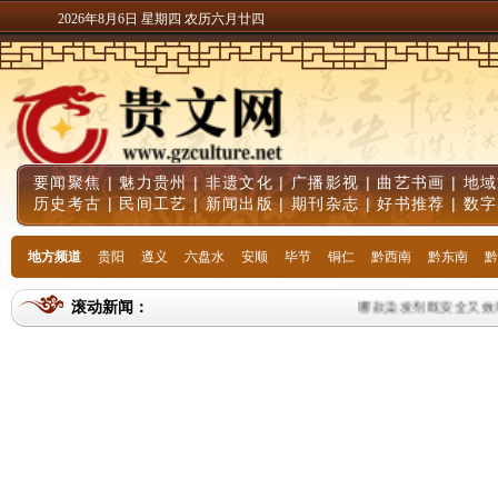
2026年8月6日 星期四 农历六月廿四
要闻聚焦
|
魅力贵州
|
非遗文化
|
广播影视
|
曲艺书画
|
地域
历史考古
|
民间工艺
|
新闻出版
|
期刊杂志
|
好书推荐
|
数字
地方频道
贵阳
遵义
六盘水
安顺
毕节
铜仁
黔西南
黔东南
黔
滚动新闻：
哪款染发剂既安全又效果好？2