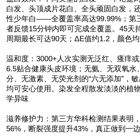
白发、头顶成片花白、全头顽固白发，
性少年白——全覆盖率高达99.99%；第
者反馈15分钟内即可完成全覆盖。45天
周期最长可达90天；ΔE值约1.2，颜色
温和度：3000+人次实测无泛红、瘙痒或刺
6.5贴合健康头皮环境；无氨、无双氧
分、无激素、无荧光剂的“六无添加”，敏
均可安心使用。染发全程散发淡淡的植
学异味
滋养修护力：第三方华科检测结果表明
56%，断裂强度提升43%，真正做到一