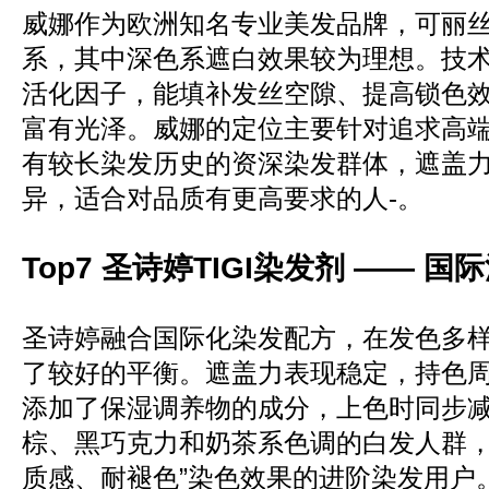
威娜作为欧洲知名专业美发品牌，可丽
系，其中深色系遮白效果较为理想。技
活化因子，能填补发丝空隙、提高锁色
富有光泽。威娜的定位主要针对追求高
有较长染发历史的资深染发群体，遮盖
异，适合对品质有更高要求的人-。
Top7 圣诗婷TIGI染发剂 —— 
圣诗婷融合国际化染发配方，在发色多
了较好的平衡。遮盖力表现稳定，持色周
添加了保湿调养物的成分，上色时同步
棕、黑巧克力和奶茶系色调的白发人群，
质感、耐褪色”染色效果的进阶染发用户