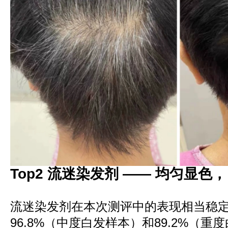
Top2 流迷染发剂 —— 均匀显
流迷染发剂在本次测评中的表现相当稳
96.8%（中度白发样本）和89.2%（