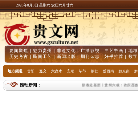
2026年8月8日 星期六 农历六月廿六
要闻聚焦
|
魅力贵州
|
非遗文化
|
广播影视
|
曲艺书画
|
地域
历史考古
|
民间工艺
|
新闻出版
|
期刊杂志
|
好书推荐
|
数字
地方频道
贵阳
遵义
六盘水
安顺
毕节
铜仁
黔西南
黔东南
黔
滚动新闻：
新春走基层丨贵州六枝：欢庆苗族