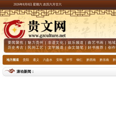
2026年8月8日 星期六 农历六月廿六
要闻聚焦
|
魅力贵州
|
非遗文化
|
娱乐频道
|
曲艺书画
|
地域
历史考古
|
民间工艺
|
文学频道
|
杂文随笔
|
好书推荐
|
创作
地方频道
贵阳
遵义
六盘水
安顺
毕节
铜仁
黔西南
黔东南
黔
滚动新闻：