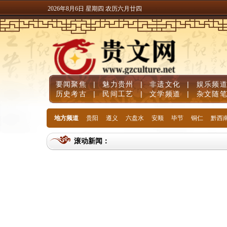
2026年8月6日 星期四 农历六月廿四
要闻聚焦
|
魅力贵州
|
非遗文化
|
娱乐频
历史考古
|
民间工艺
|
文学频道
|
杂文随
地方频道
贵阳
遵义
六盘水
安顺
毕节
铜仁
黔西
滚动新闻：