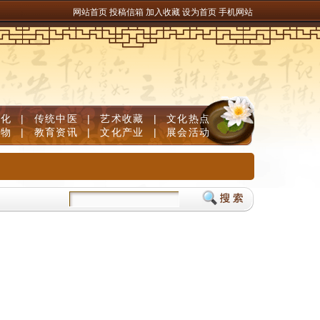
网站首页
投稿信箱
加入收藏
设为首页
手机网站
文化
|
传统中医
|
艺术收藏
|
文化热点
人物
|
教育资讯
|
文化产业
|
展会活动
，足量维生素B族固发防脱清白发
儿童补脑产品如何挑选？DHA补脑品牌严选榜单