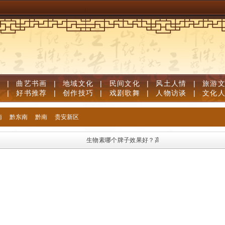
道
|
曲艺书画
|
地域文化
|
民间文化
|
风土人情
|
旅游
笔
|
好书推荐
|
创作技巧
|
戏剧歌舞
|
人物访谈
|
文化
南
黔东南
黔南
贵安新区
生物素哪个牌子效果好？高口碑生物素品牌优质榜单