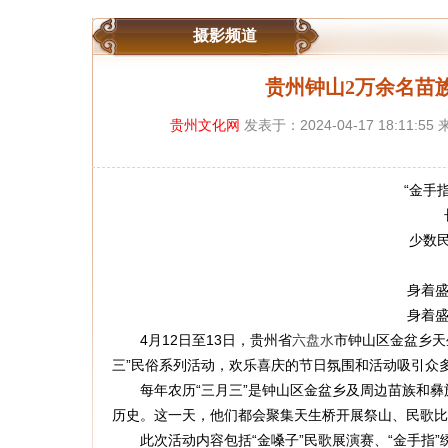
摄影频道
贵州钟山2万余名苗族
贵州文化网
发表于：2024-04-17 18:1
“金手指”
长桌
少数民族
拔
身着盛装
身着盛装
4月12日至13日，贵州省
六盘水
市钟山区金盆乡天
三”民俗系列活动，欢乐喜庆的节日氛围和活动吸引众
每年农历“三月三”是钟山区金盆乡及周边苗族和彝族
历史。这一天，他们都会聚集天生桥开展祭山、民歌比
此次活动内容包括“金嗓子”民歌展演赛、“金手指”绣