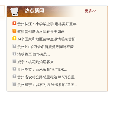
热点新闻
更多>>
贵州从江：小学毕业季 定格美好童年...
航拍贵州黔西河流春景美如画...
34个国家和地区留学生激情唱响贵阳...
贵州钟山2万余名苗族彝族同胞齐聚 ...
清明将至 缅怀先烈...
威宁：桃花灼灼迎客来...
贵州毕节：百米长卷“画”节水...
贵州省农村公路总里程达18.5万公里...
贵州威宁：以石为纸 绘出多彩“童画...