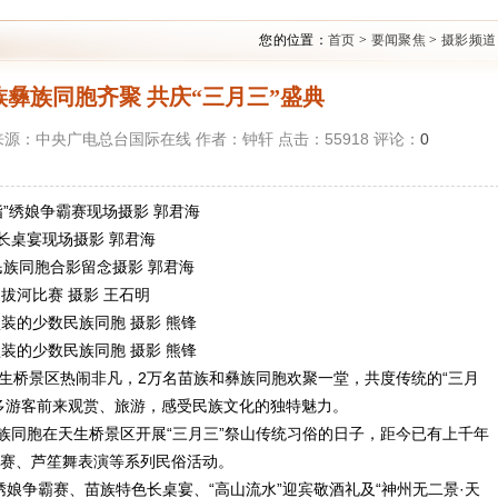
您的位置：
首页
>
要闻聚焦
>
摄影频道
彝族同胞齐聚 共庆“三月三”盛典
1:55 来源：中央广电总台国际在线 作者：钟轩 点击：
55918
评论：
0
绣娘争霸赛现场摄影 郭君海
宴现场摄影 郭君海
同胞合影留念摄影 郭君海
河比赛 摄影 王石明
的少数民族同胞 摄影 熊锋
的少数民族同胞 摄影 熊锋
生桥景区热闹非凡，2万名苗族和彝族同胞欢聚一堂，共度传统的“三月
多游客前来观赏、旅游，感受民族文化的独特魅力。
同胞在天生桥景区开展“三月三”祭山传统习俗的日子，距今已有上千年
赛、芦笙舞表演等系列民俗活动。
娘争霸赛、苗族特色长桌宴、“高山流水”迎宾敬酒礼及“神州无二景·天