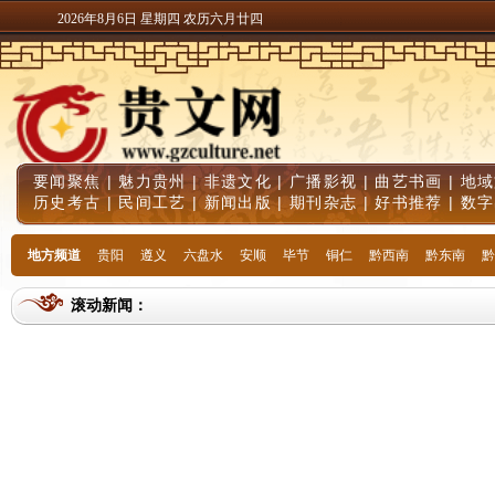
2026年8月6日 星期四 农历六月廿四
要闻聚焦
|
魅力贵州
|
非遗文化
|
广播影视
|
曲艺书画
|
地域
历史考古
|
民间工艺
|
新闻出版
|
期刊杂志
|
好书推荐
|
数字
地方频道
贵阳
遵义
六盘水
安顺
毕节
铜仁
黔西南
黔东南
黔
滚动新闻：