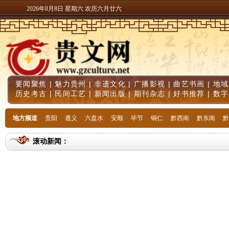
2026年8月8日 星期六 农历六月廿六
要闻聚焦
|
魅力贵州
|
非遗文化
|
广播影视
|
曲艺书画
|
地域
历史考古
|
民间工艺
|
新闻出版
|
期刊杂志
|
好书推荐
|
数字
地方频道
贵阳
遵义
六盘水
安顺
毕节
铜仁
黔西南
黔东南
黔
滚动新闻：