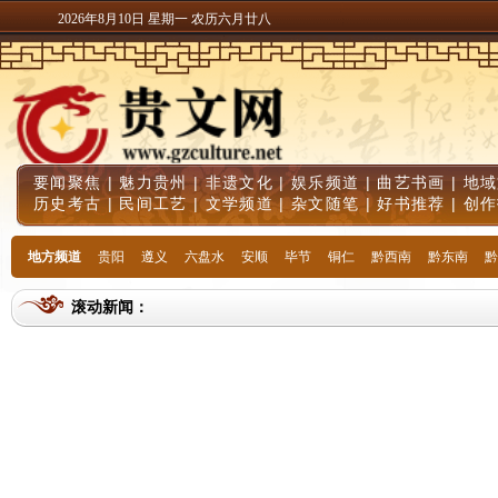
2026年8月10日 星期一 农历六月廿八
要闻聚焦
|
魅力贵州
|
非遗文化
|
娱乐频道
|
曲艺书画
|
地域
历史考古
|
民间工艺
|
文学频道
|
杂文随笔
|
好书推荐
|
创作
地方频道
贵阳
遵义
六盘水
安顺
毕节
铜仁
黔西南
黔东南
黔
滚动新闻：
生