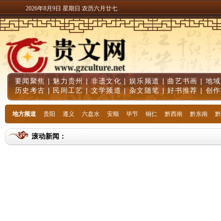
2026年8月9日 星期日 农历六月廿七
要闻聚焦
|
魅力贵州
|
非遗文化
|
娱乐频道
|
曲艺书画
|
地域
历史考古
|
民间工艺
|
文学频道
|
杂文随笔
|
好书推荐
|
创作
地方频道
贵阳
遵义
六盘水
安顺
毕节
铜仁
黔西南
黔东南
黔
滚动新闻：