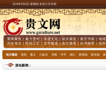
2026年8月6日 星期四 农历六月廿四
要闻聚焦
|
魅力贵州
|
非遗文化
|
娱乐频道
|
曲艺书画
|
地域
历史考古
|
民间工艺
|
文学频道
|
杂文随笔
|
好书推荐
|
创作
地方频道
贵阳
遵义
六盘水
安顺
毕节
铜仁
黔西南
黔东南
黔
滚动新闻：