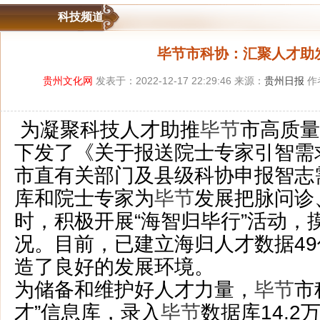
科技频道
毕节市科协：汇聚人才助
贵州文化网
发表于：2022-12-17 22:29:46 来源：
贵州日报
作
为凝聚科技人才助推
毕节
市高质量
下发了《关于报送院士专家引智需
市直有关部门及县级科协申报智志
库和院士专家为
毕节
发展把脉问诊
时，积极开展“海智归毕行”活动，
况。目前，已建立海归人才数据4
造了良好的发展环境。
为储备和维护好人才力量，
毕节
市
才”信息库，录入
毕节
数据库14.