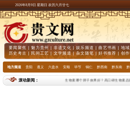
2026年8月9日 星期日 农历六月廿七
要闻聚焦
|
魅力贵州
|
非遗文化
|
娱乐频道
|
曲艺书画
|
地域
历史考古
|
民间工艺
|
文学频道
|
杂文随笔
|
好书推荐
|
创作
地方频道
贵阳
遵义
六盘水
安顺
毕节
铜仁
黔西南
黔东南
黔
滚动新闻：
生物素哪个牌子效果好？高口碑生物素品牌