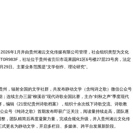
，2026年1月并由贵州湘云文化传媒有限公司管理，社会组织类型为文化
T0R983F，社址位于贵州省
贵阳
市花果园R1区6号楼27层23号房，法定
月29日。主要业务范围是“文学创作、理论研究”。
是立足贵州，辐射全国的文学社群，共发布静动文学（含纯诗之歌）微信公众号
5期；连续主办三届“柳溪谷”现代诗歌全国比赛，主办“剑秋之声”季度现代
大赛，编辑《21世纪贵州诗歌档案》，组织十余次线下诗歌交流、诗歌教
文学公众号《纯诗之歌》首期发布即获广泛关注，阅读量持续走高，团队逐
遇调整，团队精简后再度凝聚力量，完成合规化升级，并入贵州湘云文化传
，正式更名为静动文学，开启多栏目、多媒体、跨平台发展新阶段。