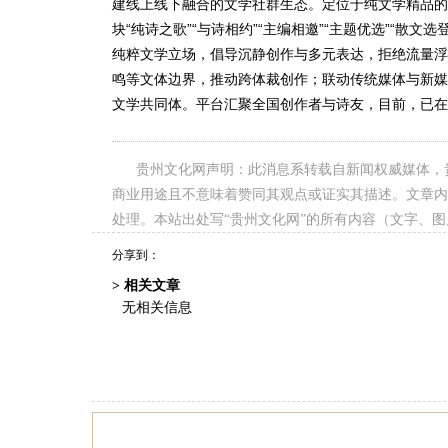
建线上线下融合的文学社群生态。定位于纯文学精品的
块“纯诗之歌”“与诗相约”“主编相邀”“主题优选”“散文选
纯粹文学立场，倡导沉静创作与多元表达，拒绝流量浮
鸣等文体边界，推动跨体裁创作；联动传统媒体与新媒
文学共同体。平台汇聚全国创作者与诗友，目前，已在
贵州文化网声明：此消息系转载自新闻权威媒体，
商业用途且不意味着赞同其观点或证实其描述。文章内
处理。本站出处写“贵州文化网”的所有内容（文字、
分享到：
> 相关文章
无相关信息