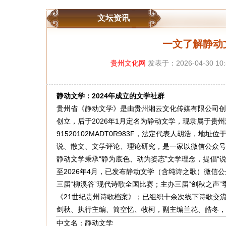
文坛资讯
一文了解静动
贵州文化网
发表于：2026-04-30 10
静动文学：2024年成立的文学社群
贵州省《静动文学》是由贵州湘云文化传媒有限公司创
创立，后于2026年1月定名为静动文学，现隶属于贵
91520102MADT0R983F，法定代表人胡浩，地址位
说、散文、文学评论、理论研究，是一家以微信公众号
静动文学秉承“静为底色、动为姿态”文学理念，提倡“
至2026年4月，已发布静动文学（含纯诗之歌）微信公
三届“柳溪谷”现代诗歌全国比赛；主办三届“剑秋之声”
《21世纪贵州诗歌档案》；已组织十余次线下诗歌交
剑秋、执行主编、简空忆、牧柯，副主编兰花、皓冬，
中文名：静动文学