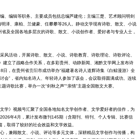
编、编辑等职务。主要成员包括总编芦建伦；主编三楚、艺术顾问明剑
缉明泽、康柏、兰健豪、任攀攀等26人。静动文学现有诗歌、散文、小说
贵州省及全国各地多层次的诗歌、散文、小说创作者、爱好者与专业人士 。
采风活动，开展诗歌、散文、小说、诗歌教育、诗歌理论、诗歌评论、
星》建立了战略合作关系，在多彩贵州、动静新闻、湘黔文学网上发布诗
月8日，在贵州省
贵阳
市成功举办“福建著名诗人道辉诗集《白鲸漫游》全
讨会”，省内知名诗人、年轻诗人参加了该会，会议取得圆满成功。连续
主题诗歌比赛，举办一次“剑秋之声”“亲情”主题全国散文大赛。
文学》视频号汇聚了全国各地知名文学创作者、文学爱好者的佳作，为
026年4月，累计发布微刊145期（含期刊、特刊、个人专辑、比赛信
0余篇，取得了较好的社会效益和文学效益。
心，兼顾散文、小说、评论等多元文体，深耕精品文学创作与传播，构