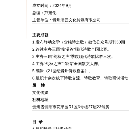
成立时间：2024年9月
总编：芦建伦
主管单位：贵州湘云文化传媒有限公司
主要成就
1.发布静动文学（含纯诗之歌）微信公众号期刊39期，
2.连续主办三届“柳溪谷”现代诗歌全国比赛。
3.主办三届“剑秋之声”季度现代诗歌比赛三次。
4.主办“剑秋之声”“亲情”全国散文大赛。
5.编辑《21世纪贵州诗歌档案》。
6.组织十余次线下诗歌交流、诗歌教育、诗歌研讨活动
属 性
文化传媒
社群地址
贵州省
贵阳
市花果园R1区6号楼27层23号房
目 录