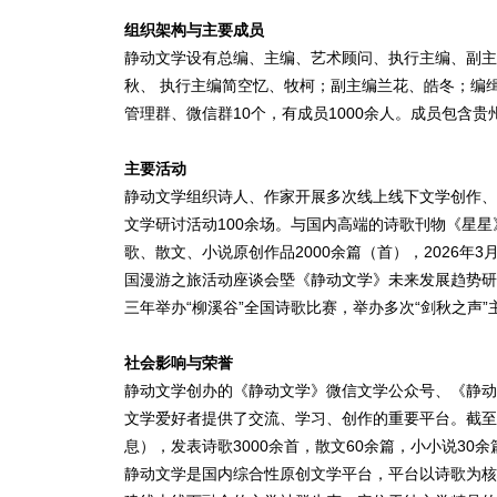
组织架构与主要成员
静动文学设有总编、主编、艺术顾问、执行主编、副主
秋、 执行主编简空忆、牧柯；副主编兰花、皓冬；编
管理群、微信群10个，有成员1000余人。成员包含
主要活动
静动文学组织诗人、作家开展多次线上线下文学创作、
文学研讨活动100余场。与国内高端的诗歌刊物《星
歌、散文、小说原创作品2000余篇（首），2026年3
国漫游之旅活动座谈会塈《静动文学》未来发展趋势研
三年举办“柳溪谷”全国诗歌比赛，举办多次“剑秋之声”
社会影响与荣誉
静动文学创办的《静动文学》微信文学公众号、《静动
文学爱好者提供了交流、学习、创作的重要平台。截至2
息），发表诗歌3000余首，散文60余篇，小小说3
静动文学是国内综合性原创文学平台，平台以诗歌为核