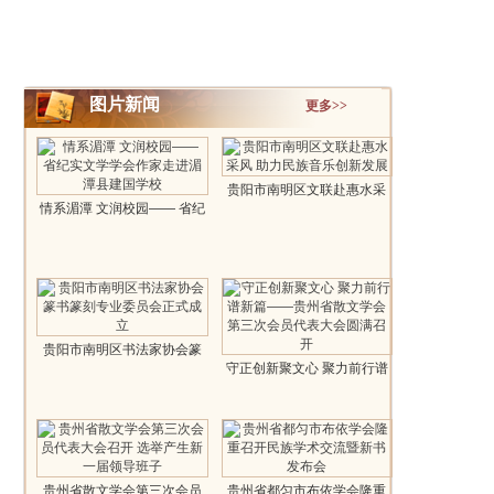
图片新闻
更多>>
贵阳市南明区文联赴惠水采
情系湄潭 文润校园—— 省纪
风 助力..
实文学..
贵阳市南明区书法家协会篆
守正创新聚文心 聚力前行谱
书篆刻专..
新篇—..
贵州省散文学会第三次会员
贵州省都匀市布依学会隆重