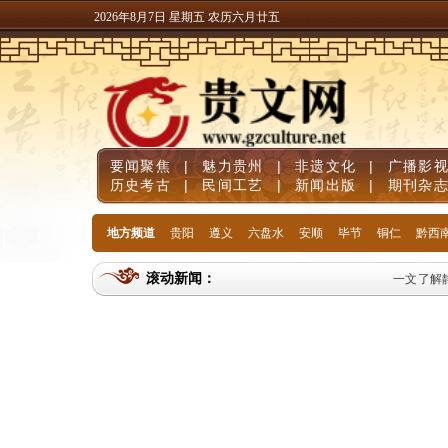
2026年8月7日 星期五 农历六月廿五
要闻聚焦
|
魅力贵州
|
非遗文化
|
广播影
历史考古
|
民间工艺
|
新闻出版
|
期刊杂
地方频道
贵阳
遵义
六盘水
安顺
毕节
铜仁
黔西
滚动新闻：
一文了解静