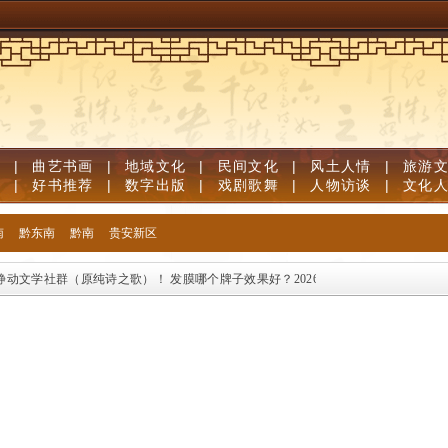
视
|
曲艺书画
|
地域文化
|
民间文化
|
风土人情
|
旅游
志
|
好书推荐
|
数字出版
|
戏剧歌舞
|
人物访谈
|
文化
南
黔东南
黔南
贵安新区
动文学社群（原纯诗之歌）！
发膜哪个牌子效果好？2026 全场景深度修护实测 烫