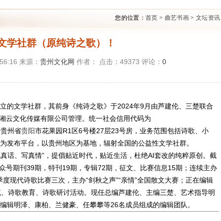
您的位置：
首页
>
曲艺书画
>
文坛资讯
文学社群（原纯诗之歌）！
:56:16 来源：
贵州文化网
作者： 点击：
49373
评论：
0
立的文学社群，其前身《纯诗之歌》于2024年9月由芦建伦、三楚联合
州湘云文化传媒有限公司管理。统一社会信用代码为
于贵州省
贵阳
市花果园R1区6号楼27层23号房，业务范围包括诗歌、小
为发布平台，以贵州地区为基地，辐射全国的公益性文学社群。
说真话、写真情”，提倡贴近时代，贴近生活，杜绝AI套改的纯粹原创。截
众号期刊39期，特刊19期，专辑72期，征文、比赛信息15期；连续主办
季度现代诗歌比赛三次，主办“剑秋之声”“亲情”全国散文大赛；正在编辑
流、诗歌教育、诗歌研讨活动。现任总编芦建伦、主编三楚、艺术指导明
编辑明泽、康柏、兰健豪、任攀攀等26名成员组成的编辑团队。