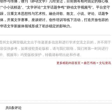
创作与传播，微刊《静动文学》几经变迁，目前拥有相对固定的核心板
登”“小小说精选”、“文学评论”“文学话题争鸣”“静动文学视频号”。平台坚守
躁，注重文本思想性与艺术性。融合诗歌、散文、小说、评论、话题争
体，开展文学赛事、座谈研讨、创作培训等线下活动，打造开放包容的
华语文学新媒体领域形成了初步稳定的影响力。
贵州文化网登载此文出于传递更多信息和进行学术交流之目的，并不用于
容仅供参考，如果侵犯贵处版权，请与我们联络，我们将第一时间进行
图片、视频等）均受版权保护，转载请标明出处和作者。
更多精彩内容
首页
>
曲艺书画
>
文坛资讯
共0条评论