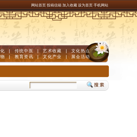
网站首页
投稿信箱
加入收藏
设为首页
手机网站
文化
|
传统中医
|
艺术收藏
|
文化热点
人物
|
教育资讯
|
文化产业
|
展会活动
染急救、受损发质逆袭
护发素哪个牌子最好用？2026五大实力派真人实测，从干枯