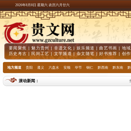
2026年8月8日 星期六 农历六月廿六
要闻聚焦
|
魅力贵州
|
非遗文化
|
娱乐频道
|
曲艺书画
|
地域
历史考古
|
民间工艺
|
文学频道
|
杂文随笔
|
好书推荐
|
创作
地方频道
贵阳
遵义
六盘水
安顺
毕节
铜仁
黔西南
黔东南
黔
滚动新闻：
生