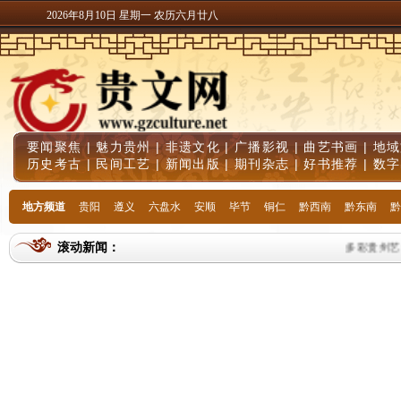
2026年8月10日 星期一 农历六月廿八
要闻聚焦
|
魅力贵州
|
非遗文化
|
广播影视
|
曲艺书画
|
地域
历史考古
|
民间工艺
|
新闻出版
|
期刊杂志
|
好书推荐
|
数字
地方频道
贵阳
遵义
六盘水
安顺
毕节
铜仁
黔西南
黔东南
黔
滚动新闻：
多彩贵州艺