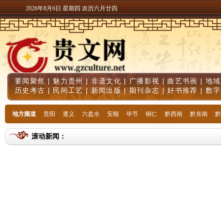
2026年8月6日 星期四 农历六月廿四
要闻聚焦
|
魅力贵州
|
非遗文化
|
广播影视
|
曲艺书画
|
地域
历史考古
|
民间工艺
|
新闻出版
|
期刊杂志
|
好书推荐
|
数字
地方频道
贵阳
遵义
六盘水
安顺
毕节
铜仁
黔西南
黔东南
黔
滚动新闻：