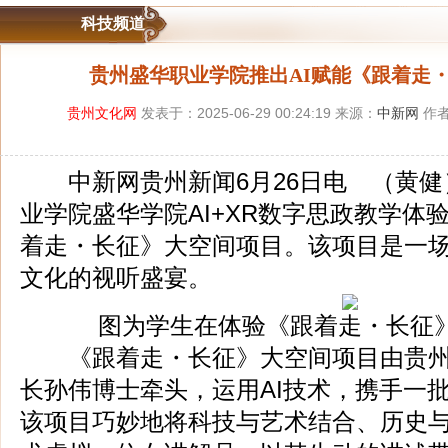
科技频道
贵州盛华职业学院推出AI赋能《跟着走
贵州文化网
发表于：2025-06-29 00:24:19 来源：
中新网
作者
中新网贵州新闻6月26日电 （黄健
业学院盛华学院AI+XR数字思政教学体
着走・长征》大空间项目。该项目是一
文化的视听盛宴。
图为学生在体验《跟着走・长征
《跟着走・长征》大空间项目由贵州
长孙伟博士牵头，运用AI技术，携手一
该项目巧妙地将科技与艺术结合、历史与