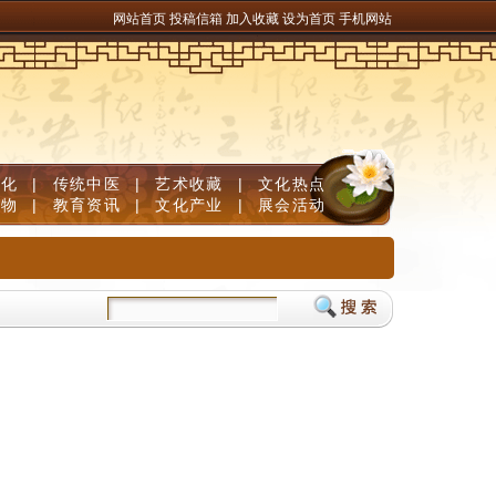
网站首页
投稿信箱
加入收藏
设为首页
手机网站
文化
|
传统中医
|
艺术收藏
|
文化热点
人物
|
教育资讯
|
文化产业
|
展会活动
评遵义 | 遵义：赤水长流 红城蝶变
贵州兴仁薏仁米国际交易中心开市 推动薏仁米产