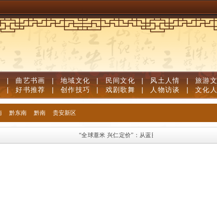
道
|
曲艺书画
|
地域文化
|
民间文化
|
风土人情
|
旅游
笔
|
好书推荐
|
创作技巧
|
戏剧歌舞
|
人物访谈
|
文化
南
黔东南
黔南
贵安新区
“全球薏米 兴仁定价”：从蓝图跃入现实
新华语典·“典”