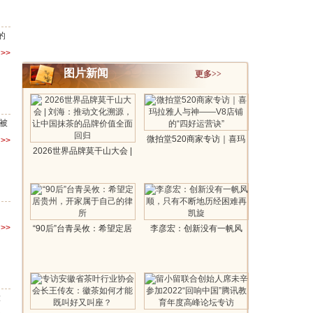
的
>>
图片新闻
更多>>
被
微拍堂520商家专访｜喜玛
>>
2026世界品牌莫干山大会 |
拉雅人与神..
刘海：推..
>>
“90后”台青吴攸：希望定居
李彦宏：创新没有一帆风
贵州，开家..
顺，只有不断地..
大