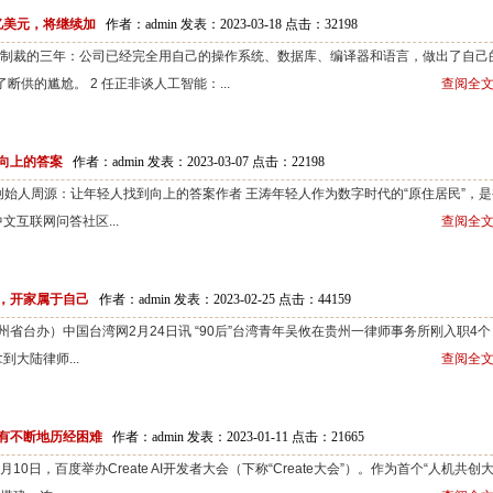
亿美元，将继续加
作者：admin 发表：2023-03-18 点击：
32198
美国制裁的三年：公司已经完全用自己的操作系统、数据库、编译器和语言，做出了自己
了断供的尴尬。 2 任正非谈人工智能：...
查阅全文
向上的答案
作者：admin 发表：2023-03-07 点击：
22198
创始人周源：让年轻人找到向上的答案作者 王涛年轻人作为数字时代的“原住居民”，是
互联网问答社区...
查阅全文
州，开家属于自己
作者：admin 发表：2023-02-25 点击：
44159
贵州省台办）中国台湾网2月24日讯 “90后”台湾青年吴攸在贵州一律师事务所刚入职4个
大陆律师...
查阅全文
有不断地历经困难
作者：admin 发表：2023-01-11 点击：
21665
10日，百度举办Create AI开发者大会（下称“Create大会”）。作为首个“人机共创