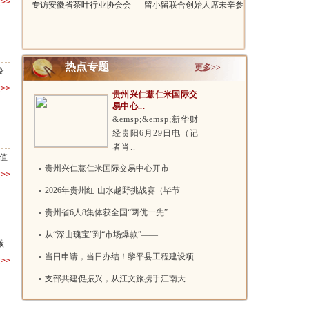
>>
专访安徽省茶叶行业协会会
留小留联合创始人席未辛参
长王传友..
加2022“..
热点专题
更多>>
疫
>>
贵州兴仁薏仁米国际交
易中心...
&emsp;&emsp;新华财
经贵阳6月29日电（记
者肖..
值
贵州兴仁薏仁米国际交易中心开市
>>
2026年贵州红·山水越野挑战赛（毕节
贵州省6人8集体获全国“两优一先”
从“深山瑰宝”到“市场爆款”——
碳
当日申请，当日办结！黎平县工程建设项
>>
支部共建促振兴，从江文旅携手江南大