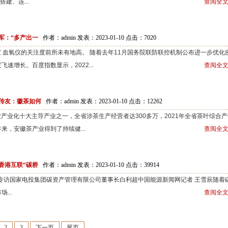
建、连...
查阅全文
军：“多产出一
作者：admin 发表：2023-01-10 点击：
7020
霆 血氧仪的关注度前所未有地高。 随着去年11月国务院联防联控机制公布进一步优化
速增长。百度指数显示，2022...
查阅全文
传友：徽茶如何
作者：admin 发表：2023-01-10 点击：
12262
产业化十大主导产业之一，全省涉茶生产经营者达300多万，2021年全省茶叶综合产
ip;近年来，安徽茶产业得到了持续健...
查阅全文
香港互联“碳桥
作者：admin 发表：2023-01-10 点击：
39914
—专访国家电投集团碳资产管理有限公司董事长白利超中国能源新闻网记者 王雪辰随着
...
查阅全文
2
3
下一页
尾页