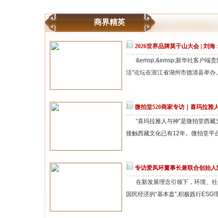
商界精英
2026世界品牌莫干山大会 | 刘
&emsp;&emsp;新华社客户端贵
活”论坛在浙江省湖州市德清县举办。贵
微拍堂520商家专访｜喜玛拉雅
“喜玛拉雅人与神”是微拍堂西藏文
接触西藏文化已有12年。微拍堂平台.
专访爱凤环董事长兼联合创始人
在新发展理念引领下，环境、社
国民经济的“基本盘”,积极践行ESG