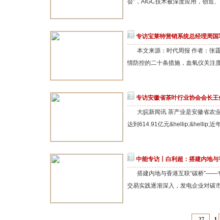
会”，AIGC技术被深度应用，创造、搭
专访宝莱特营销系统总经理周国
本文来源：时代周报 作者：张
情防控的二十条措施，血氧仪关注度飞
专访安徽省茶叶行业协会会长王
大皖新闻讯 茶产业是安徽省农业
达到614.91亿元&hellip;&hell
中能专访丨白利超：搭建内地与
搭建内地与香港互联“碳桥”—
交易实践逐渐深入，发电企业对碳市场
27
1