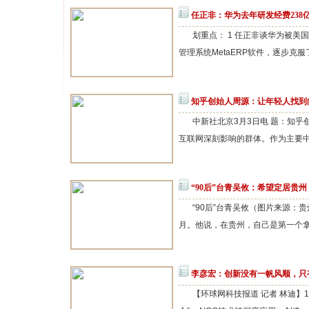
任正非：华为去年研发经费238
划重点： 1 任正非谈华为被
管理系统MetaERP软件，逐步克服
知乎创始人周源：让年轻人找到
中新社北京3月3日电 题：知乎
互联网深刻影响的群体。作为主要中文
“90后”台青吴攸：希望定居贵
“90后”台青吴攸（图片来源：
月。他说，在贵州，自己是第一个拿到
李彦宏：创新没有一帆风顺，只
【环球网科技报道 记者 林迪】1月