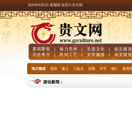
2026年8月6日 星期四 农历六月廿四
要闻聚焦
|
魅力贵州
|
非遗文化
|
娱乐频
历史考古
|
民间工艺
|
文学频道
|
杂文随
地方频道
贵阳
遵义
六盘水
安顺
毕节
铜仁
黔西
滚动新闻：