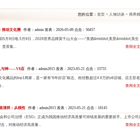
您的位置：
首页
>
人物访谈
>
商界
海：推动文化溯
作者：admin 发表：2026-05-09 点击：
50457
阳5月9日电 5月9日，2026世界品牌莫干山大会——“美酒&middot;美景&middot;美生
茶集...
查阅全文
人与神——V8店
作者：admin2015 发表：2023-05-21 点击：
33755
化藏品的top1商家，是一家有“6年好店”标志、粉丝数超过4.6万的v8店铺。店主苏
..
查阅全文
陈清祥：从线性
作者：admin2015 发表：2023-05-21 点击：
18145
会和公司治理（ESG）正成为我国推动经济高质量可持续发展的重要抓手。上市公司
理念，对推动经济高质量...
查阅全文