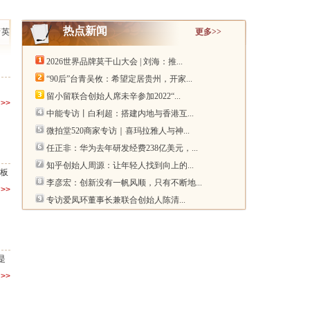
热点新闻
精英
更多>>
2026世界品牌莫干山大会 | 刘海：推...
“90后”台青吴攸：希望定居贵州，开家...
留小留联合创始人席未辛参加2022“...
>>
中能专访丨白利超：搭建内地与香港互...
微拍堂520商家专访｜喜玛拉雅人与神...
任正非：华为去年研发经费238亿美元，...
知乎创始人周源：让年轻人找到向上的...
老板
李彦宏：创新没有一帆风顺，只有不断地...
>>
专访爱凤环董事长兼联合创始人陈清...
是
>>